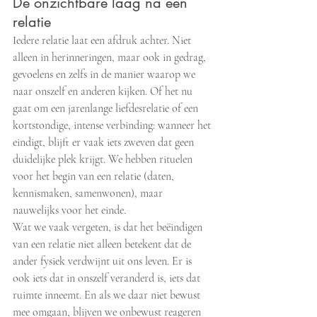
De onzichtbare laag na een 
relatie
Iedere relatie laat een afdruk achter. Niet 
alleen in herinneringen, maar ook in gedrag, 
gevoelens en zelfs in de manier waarop we 
naar onszelf en anderen kijken. Of het nu 
gaat om een jarenlange liefdesrelatie of een 
kortstondige, intense verbinding: wanneer het 
eindigt, blijft er vaak iets zweven dat geen 
duidelijke plek krijgt. We hebben rituelen 
voor het begin van een relatie (daten, 
kennismaken, samenwonen), maar 
nauwelijks voor het einde.
Wat we vaak vergeten, is dat het beëindigen 
van een relatie niet alleen betekent dat de 
ander fysiek verdwijnt uit ons leven. Er is 
ook iets dat in onszelf veranderd is, iets dat 
ruimte inneemt. En als we daar niet bewust 
mee omgaan, blijven we onbewust reageren 