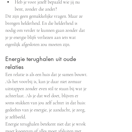
Heb je voor jezelf bepaald wie jij nu 
bent, zonder die ander?
Dit zijn geen gemakkelijke vragen. Maar ze 
brengen helderheid. En die helderheid is 
nodig om verder te kunnen gaan zonder dat 
je je energie blijft verliezen aan iets wat 
eigenlijk afgesloten zou moeten zijn.
Energie terughalen uit oude 
relaties
Een relatie is als een huis dat je samen bouwt. 
Als het voorbij is, kan je daar niet zomaar 
uitstappen zonder even stil te staan bij wat je 
achterlaat. Als je dat wel doet, blijven er 
soms stukken van jou zelf achter in dat huis: 
gedeeltes van je energie, je aandacht, je zorg, 
je zelfbeeld.
Energie terughalen betekent niet dat je wrok 
moet koesteren of alles moet afsluiten met 