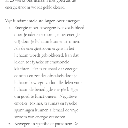
is, zo werkt ons lichaam niet goed als de 
energiestroom wordt geblokkeerd.
Vijf fundamentele stellingen over energie:
Energie moet bewegen:
 Net zoals bloed 
door je aderen stroomt, moet energie 
vrij door je lichaam kunnen stromen. 
Als de energiestroom ergens in het 
lichaam wordt geblokkeerd, kan dat 
leiden tot fysieke of emotionele 
klachten. Het is cruciaal dat energie 
continu en zonder obstakels door je 
lichaam beweegt, zodat alle delen van je 
lichaam de benodigde energie krijgen 
om goed te functioneren. Negatieve 
emoties, toxines, trauma's en fysieke 
spanningen kunnen allemaal de vrije 
stroom van energie verstoren.
Bewegen in specifieke patronen:
 De 