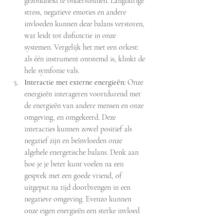
gezondheid te ondersteunen. Langdurige 
stress, negatieve emoties en andere 
invloeden kunnen deze balans verstoren, 
wat leidt tot disfunctie in onze 
systemen. Vergelijk het met een orkest: 
als één instrument ontstemd is, klinkt de 
hele symfonie vals.
Interactie met externe energieën:
 Onze 
energieën interageren voortdurend met 
de energieën van andere mensen en onze 
omgeving, en omgekeerd. Deze 
interacties kunnen zowel positief als 
negatief zijn en beïnvloeden onze 
algehele energetische balans. Denk aan 
hoe je je beter kunt voelen na een 
gesprek met een goede vriend, of 
uitgeput na tijd doorbrengen in een 
negatieve omgeving. Evenzo kunnen 
onze eigen energieën een sterke invloed 