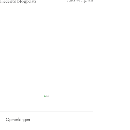
Recente blogposts
Alles weergeven
Opmerkingen